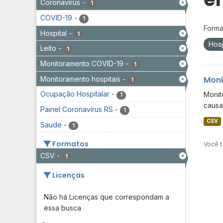
Coronavírus
-
1
COVID-19
-
1
Forma
Hospital
-
1
Hosp
Leito
-
1
Monitoramento COVID-19
-
1
Moni
Monitoramento hospitais
-
1
Ocupação Hospitalar
-
Monit
1
causa
Painel Coronavírus RS
-
1
CSV
Saude
-
1
Formatos
Você t
CSV
-
1
Licenças
Não há Licenças que correspondam a
essa busca