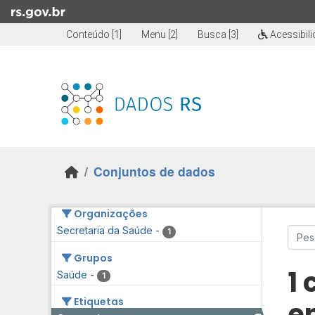
Skip to main content
Conteúdo [1]
Menu [2]
Busca [3]
Acessibil
Conjuntos de dados
Organizações
Secretaria da Saúde
-
1
Grupos
1
Saúde
-
1
Etiquetas
e