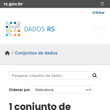
Skip to main content
☰
Entrar
Conjuntos de dados
Ordenar por
1 conjunto de