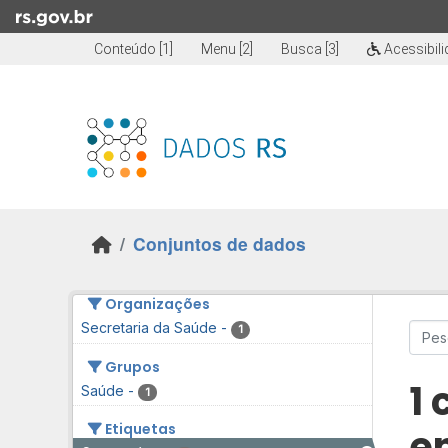
Skip to main content
Conteúdo [1]
Menu [2]
Busca [3]
Acessibil
Conjuntos de dados
Organizações
Secretaria da Saúde
-
1
Grupos
1
Saúde
-
1
Etiquetas
e