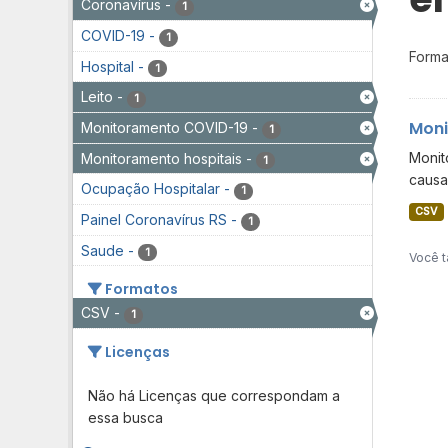
Coronavírus
-
1
COVID-19
-
1
Forma
Hospital
-
1
Leito
-
1
Moni
Monitoramento COVID-19
-
1
Monit
Monitoramento hospitais
-
1
causa
Ocupação Hospitalar
-
1
CSV
Painel Coronavírus RS
-
1
Saude
-
1
Você t
Formatos
CSV
-
1
Licenças
Não há Licenças que correspondam a
essa busca