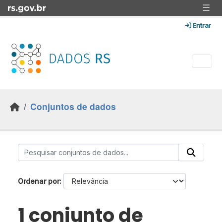
Skip to main content
☰
Entrar
Conjuntos de dados
Ordenar por
1 conjunto de