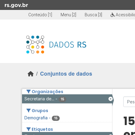
Skip to main content
Conteúdo [1]
Menu [2]
Busca [3]
Acessibil
Conjuntos de dados
Organizações
Secretaria de...
-
15
Grupos
1
Demografia
-
15
Etiquetas
e