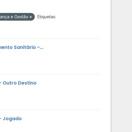
nança e Gestão
Etiquetas:
nto Sanitário -...
- Outro Destino
 - Jogado