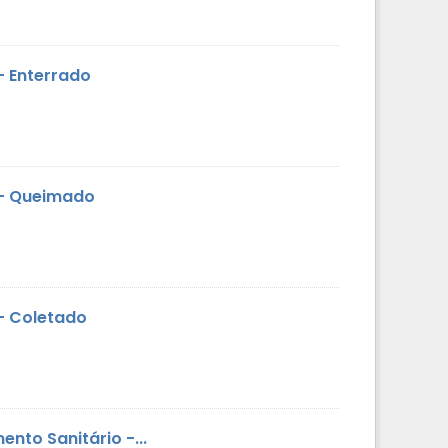
- Enterrado
o - Queimado
 - Coletado
nto Sanitário -...