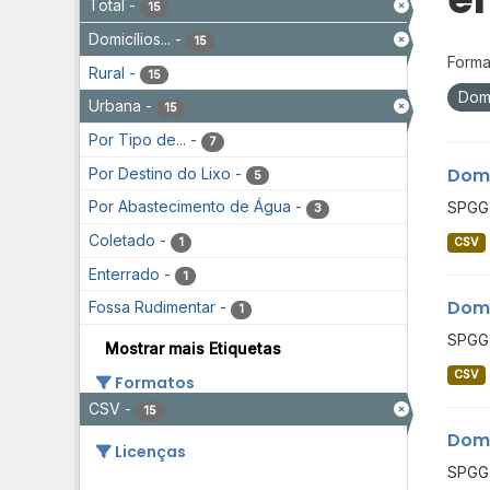
Total
-
15
Domicílios...
-
15
Forma
Rural
-
15
Domi
Urbana
-
15
Por Tipo de...
-
7
Domi
Por Destino do Lixo
-
5
Por Abastecimento de Água
-
SPGG 
3
Coletado
-
CSV
1
Enterrado
-
1
Domi
Fossa Rudimentar
-
1
SPGG 
Mostrar mais Etiquetas
CSV
Formatos
CSV
-
15
Domi
Licenças
SPGG 