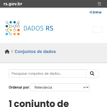
Skip to main content
☰
Entrar
Conjuntos de dados
Ordenar por
1 conjunto de