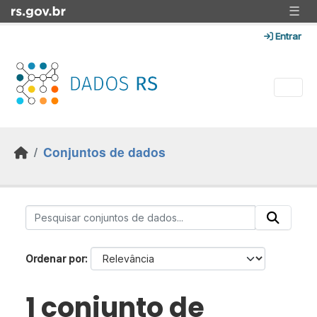
Skip to main content
☰
Entrar
Conjuntos de dados
Ordenar por
1 conjunto de