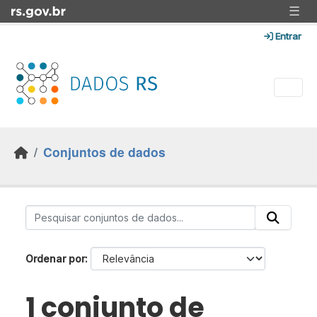
Skip to main content
☰
Entrar
Conjuntos de dados
Ordenar por
1 conjunto de