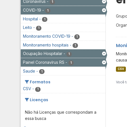
Coronavírus
-
1
COVID-19
-
1
Grupo
Hospital
-
1
Organ
Leito
-
1
Monitoramento COVID-19
-
1
Moni
Monitoramento hospitais
-
1
Ocupação Hospitalar
-
Monit
1
causa
Painel Coronavírus RS
-
1
CSV
Saude
-
1
Formatos
Você t
CSV
-
1
Licenças
Não há Licenças que correspondam a
essa busca