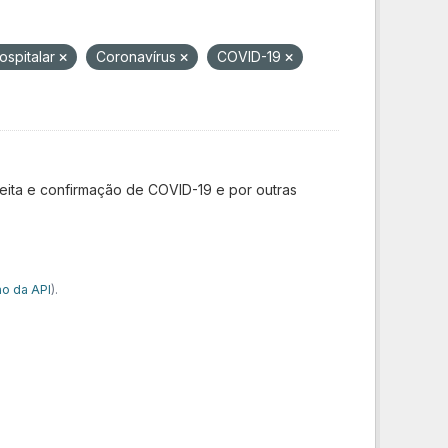
spitalar
Coronavírus
COVID-19
ita e confirmação de COVID-19 e por outras
o da API
).