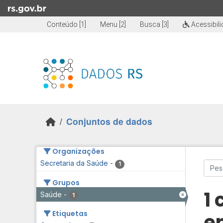
Skip to main content
Conteúdo [1]
Menu [2]
Busca [3]
Acessibil
Conjuntos de dados
Organizações
Secretaria da Saúde
-
1
Grupos
1
Saúde
-
1
Etiquetas
e