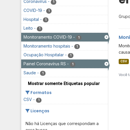
Coronavírus
-
1
COVID-19
-
1
Grupo
Hospital
-
1
Leito
-
1
Moni
Monitoramento COVID-19
-
1
Monit
Monitoramento hospitais
-
1
causa
Ocupação Hospitalar
-
1
CSV
Painel Coronavírus RS
-
1
Saude
-
1
Você t
Mostrar somente Etiquetas popular
Formatos
CSV
-
1
Licenças
Não há Licenças que correspondam a
essa busca