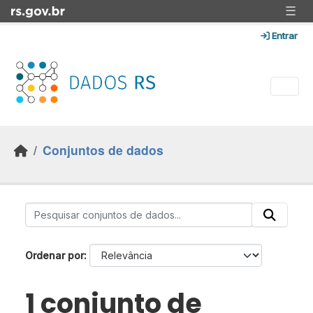
Skip to main content
☰
Entrar
Conjuntos de dados
Ordenar por
1 conjunto de